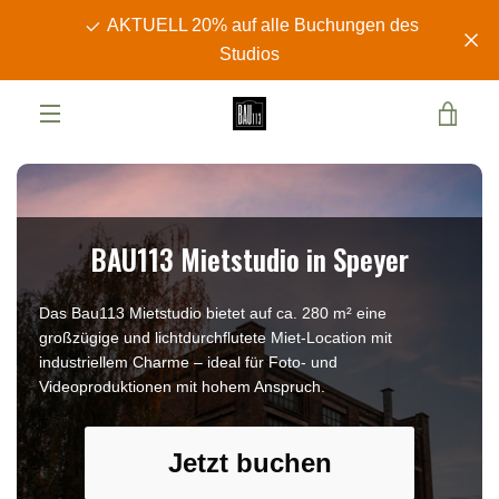
Direkt
AKTUELL 20% auf alle Buchungen des
zum
Studios
Inhalt
WAR
MENÜ
EIN
BAU113 Mietstudio in Speyer
Das Bau113 Mietstudio bietet auf ca. 280 m² eine
großzügige und lichtdurchflutete Miet-Location mit
industriellem Charme – ideal für Foto- und
Videoproduktionen mit hohem Anspruch.
Jetzt buchen